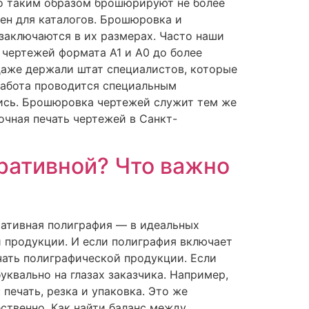
но таким образом брошюрируют не более
ен для каталогов. Брошюровка и
заключаются в их размерах. Часто наши
чертежей формата А1 и А0 до более
даже держали штат специалистов, которые
работа проводится специальным
лись. Брошюровка чертежей служит тем же
очная печать чертежей в Санкт-
ративной? Что важно
ративная полиграфия — в идеальных
 продукции. И если полиграфия включает
ечать полиграфической продукции. Если
уквально на глазах заказчика. Например,
печать, резка и упаковка. Это же
ственно. Как найти баланс между