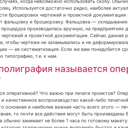
 случаях, когда невозможно использовать скобу. Обыч
лец. Используется достаточно редко, наиболее актуал
сти брошюровки чертежей и проектной документации 
ют фальцовку и брошюровку. Фальцовка — складывание 
я процедура производилась вручную, на предприятиях 
 чертежей и проектной документации. Сейчас данная 
е, чтобы чертежи не заламывались и не деформирова
ии — ее систематизация. Если же вам понадобится ср
 типографию, т.е. к нам.
полиграфия называется опе
?
ся оперативной? Что важно при печати проектов? Опе
 и качественное воспроизводство какой-либо печатной
 то основная и наиболее важная часть всего этого — п
вная, то почти все действия могут быть произведены б
 обычно занимает не более 1 часа по готовому макету: 
 которую традиционно нужно выполнить быстро и каче