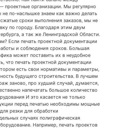
 — проектные организации. Мы регулярно
 не по-наслышке знаем как важно делать
 сжатые сроки выполнения заказов, мы не
вку по городу. Благодаря этим двум
ербурга, а так же Ленинградской Области.
ам? Если печать проектной документации
работы и соблюдения сроков. Большая
афика может поставить их в неудобное
ь, что печать проектной документации
котором есть свои нормативы и параметры,
сность будущего строительства. В лучшем
раж заново, про худший случай, думается,
ественно напечатать большое количество
удования И это касается не только
одукции перед печатью необходимы мощные
для резки для обработки
дельных случаях полиграфическая
борудование. Например, печать проектов