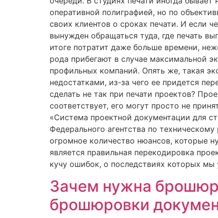
очереди. В студиях печати иногда бывает
оперативной полиграфией, но по объектив
своих клиентов о сроках печати. И если ч
вынужден обращаться туда, где печать вы
итоге потратит даже больше времени, неж
рода прибегают в случае максимальной эк
профильных компаний. Опять же, такая э
недостатками, из-за чего ее придется пер
сделать не так при печати проектов? Про
соответствует, его могут просто не приня
«Система проектной документации для ст
Федерального агентства по техническому 
огромное количество нюансов, которые 
является правильная перекодировка проек
кучу ошибок, о последствиях которых мы 
Зачем нужна брошюр
брошюровки докумен