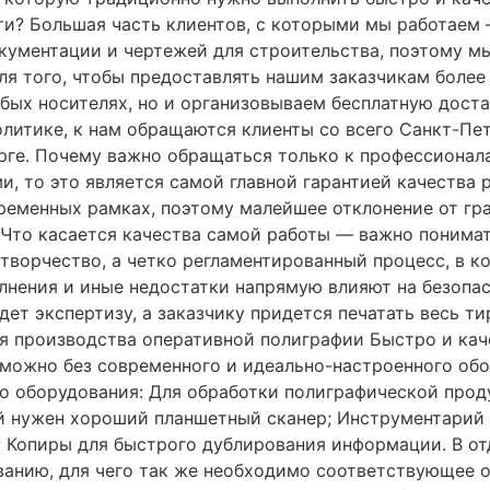
ти? Большая часть клиентов, с которыми мы работаем
кументации и чертежей для строительства, поэтому мы
ля того, чтобы предоставлять нашим заказчикам более
бых носителях, но и организовываем бесплатную доста
олитике, к нам обращаются клиенты со всего Санкт-Пет
рге. Почему важно обращаться только к профессионал
, то это является самой главной гарантией качества 
временных рамках, поэтому малейшее отклонение от гр
 Что касается качества самой работы — важно понимат
 творчество, а четко регламентированный процесс, в 
олнения и иные недостатки напрямую влияют на безопа
ет экспертизу, а заказчику придется печатать весь ти
ля производства оперативной полиграфии Быстро и кач
можно без современного и идеально-настроенного обор
го оборудования: Для обработки полиграфической пр
 нужен хороший планшетный сканер; Инструментарий 
; Копиры для быстрого дублирования информации. В от
анию, для чего так же необходимо соответствующее о