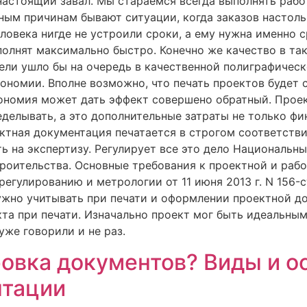
 настоящий завал. Мы стараемся всегда выполнять рабо
ным причинам бывают ситуации, когда заказов настол
еловека нигде не устроили сроки, а ему нужна именно с
полнят максимально быстро. Конечно же качество в так
ели ушло бы на очередь в качественной полиграфическ
ономии. Вполне возможно, что печать проектов будет с
кономия может дать эффект совершено обратный. Проек
еделывать, а это дополнительные затраты не только фи
ектная документация печатается в строгом соответстви
ть на экспертизу. Регулирует все это дело Национальны
роительства. Основные требования к проектной и рабо
регулированию и метрологии от 11 июня 2013 г. N 156-
нужно учитывать при печати и оформлении проектной 
та при печати. Изначально проект мог быть идеальным
уже говорили и не раз.
овка документов? Виды и о
тации