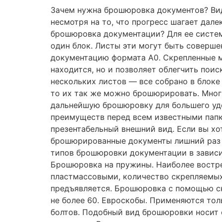
Зачем нужна брошюровка документов? Вид
несмотря на то, что прогресс шагает дал
брошюровка документации? Для ее систем
один блок. Листы эти могут быть соверш
документацию формата А0. Скрепленные м
находится, но и позволяет облегчить по
нескольких листов — все собрано в блоке
то их так же можно брошюрировать. Многи
дальнейшую брошюровку для большего уд
преимуществ перед всем известными папк
презентабельный внешний вид. Если вы хот
брошюрированные документы лишний раз 
типов брошюровки документации в зависи
Брошюровка на пружины. Наиболее востре
пластмассовыми, количество скрепляемых
предъявляется. Брошюровка с помощью ск
не более 60. Евроскобы. Применяются тол
болтов. Подобный вид брошюровки носит 