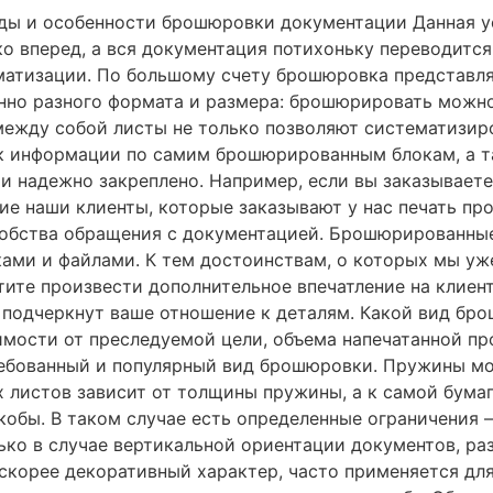
ы и особенности брошюровки документации Данная ус
еко вперед, а вся документация потихоньку переводитс
атизации. По большому счету брошюровка представля
енно разного формата и размера: брошюрировать можно
ежду собой листы не только позволяют систематизир
иск информации по самим брошюрированным блокам, а т
 и надежно закреплено. Например, если вы заказывает
е наши клиенты, которые заказывают у нас печать про
обства обращения с документацией. Брошюрированны
ами и файлами. К тем достоинствам, о которых мы уж
ите произвести дополнительное впечатление на клиенто
подчеркнут ваше отношение к деталям. Какой вид бр
мости от преследуемой цели, объема напечатанной про
бованный и популярный вид брошюровки. Пружины мог
 листов зависит от толщины пружины, а к самой бумаг
обы. В таком случае есть определенные ограничения —
ько в случае вертикальной ориентации документов, р
скорее декоративный характер, часто применяется дл