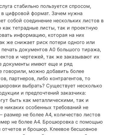
луга стабильно пользуется спросом,
я в цифровой формат. Зачем нужна
ет собой соединение нескольких листов в
 как тетрадные листы, так и проектную
овать информацию, которая на них
ак же снижает риск потери одного или
е печать документов А0 большого тиража,
ектов и чертежей, так же заказывают их
е документы имеют еще и ряд
е говорили, можно добавить более
в, партнеров, либо контрагентов, то
ошюровки выбрать? Существует несколько
дукции и предпочтений заказчика:
ут быть как металлическими, так и
е никаких особенных требований не
 размер не более А4, количество листов
азмер не более А4. Брошюровка с помощью
я отчетов и брошюр. Клеевое бесшовное